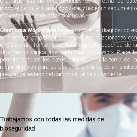
una larga lista de enfermedades de la retina, de este
modo le permite evaluar, controlar y hacer un seguimiento
eficiente y fiable de estas dolencias.
Glaucoma Work Place
La precisión en el diagnóstico es
fundamental para tratar enfermedades relacionadas con
el glaucoma. Tomar la decisión correcta depende de la
información clínica adecuada, Glaucoma Work Place le
permite obtener los datos clínicos para la toma de la
mejor decisión para su paciente a través de un análisis
preciso del estado del campo visual de su paciente.
Trabajamos con todas las medidas de
bioseguridad