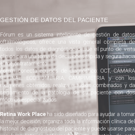
GESTIÓN DE DATOS DEL PACIENTE
Fórum es un sistema inteligente de gestión de datos
oftalmológicos, ofrece una vista general completa de
todos los datos de diagnóstico desde el punto de vista
clínico para una toma de decisiones rápida y segura hacia
el mejor tratamiento.
Fórum conecta equipos de diagnóstico: OCT, CÁMARA
RETINAL, ECOBIOMETRIA, CAMPIMETRIA y con los
exámenes obtenidos, realiza estudios combinados y da
seguimiento de la patología de su paciente con dos
módulos especializados:
Retina Work Place
ha sido diseñado para ayudar a toma
la mejor decisión, organiza toda la información clínica del
historial de diagnóstico del paciente y puede usarse para