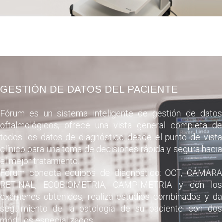
GESTIÓN DE DATOS DEL PACIENTE
Fórum es un sistema inteligente de gestión de datos
oftalmológicos, ofrece una vista general completa de
todos los datos de diagnóstico desde el punto de vista
clínico para una toma de decisiones rápida y segura hacia
el mejor tratamiento.
Fórum conecta equipos de diagnóstico: OCT, CÁMARA
RETINAL, ECOBIOMETRIA, CAMPIMETRIA y con los
exámenes obtenidos, realiza estudios combinados y da
seguimiento de la patología de su paciente con dos
módulos especializados: