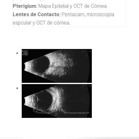
Pterigium:
Mapa Epitelial y OCT de Córnea.
Lentes de Contacto:
Pentacam, microscopía
espcular y OCT de córnea.