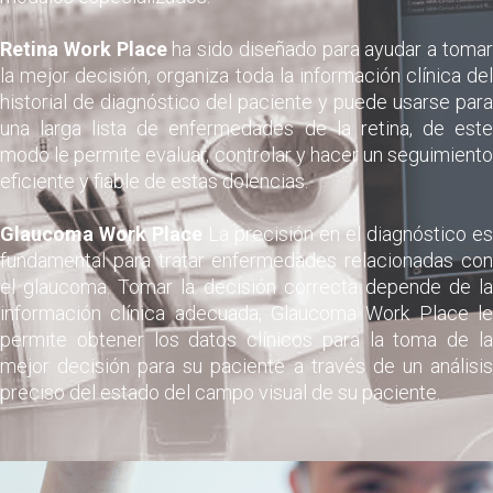
Retina Work Place
ha sido diseñado para ayudar a toma
la mejor decisión, organiza toda la información clínica del
historial de diagnóstico del paciente y puede usarse para
una larga lista de enfermedades de la retina, de este
modo le permite evaluar, controlar y hacer un seguimiento
eficiente y fiable de estas dolencias.
Glaucoma Work Place
La precisión en el diagnóstico es
fundamental para tratar enfermedades relacionadas con
el glaucoma. Tomar la decisión correcta depende de la
información clínica adecuada, Glaucoma Work Place le
permite obtener los datos clínicos para la toma de la
mejor decisión para su paciente a través de un análisis
preciso del estado del campo visual de su paciente.