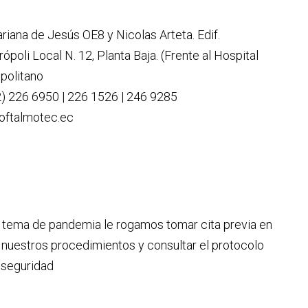
riana de Jesús OE8 y Nicolas Arteta. Edif.
ópoli Local N. 12, Planta Baja. (Frente al Hospital
politano
2) 226 6950 | 226 1526 | 246 9285
oftalmotec.ec
l tema de pandemia le rogamos tomar cita previa en
 nuestros procedimientos y consultar el protocolo
oseguridad